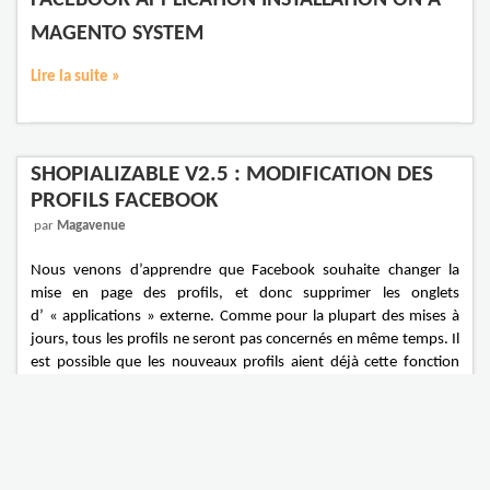
FACEBOOK APPLICATION INSTALLATION ON A
MAGENTO SYSTEM
Lire la suite »
SHOPIALIZABLE V2.5 : MODIFICATION DES
PROFILS FACEBOOK
par
Magavenue
Nous venons d’apprendre que Facebook souhaite changer la
mise en page des profils, et donc supprimer les onglets
d’ « applications » externe. Comme pour la plupart des mises à
jours, tous les profils ne seront pas concernés en même temps. Il
est possible que les nouveaux profils aient déjà cette fonction
désactivée.
D’une manière générale, si vous souhaitez profiter pleinement de
la notoriété de Facebook pour développer votre boutique, nous
vous conseillons d’installer Shopializable sur une Page et non un