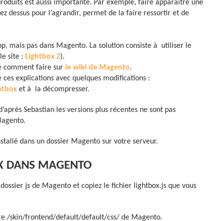
produits est aussi importante. Par exemple, faire apparaître une
uez dessus pour l’agrandir, permet de la faire ressortir et de
p, mais pas dans Magento. La solution consiste à utiliser le
le site :
Lightbox 2
).
ue comment faire sur
le wiki de Magento
.
e ces explications avec quelques modifications :
ghtbox
et à la décompresser.
d’après Sebastian les versions plus récentes ne sont pas
Magento.
allé dans un dossier Magento sur votre serveur.
BOX DANS MAGENTO
ossier js de Magento et copiez le fichier lightbox.js que vous
oire /skin/frontend/default/default/css/ de Magento.