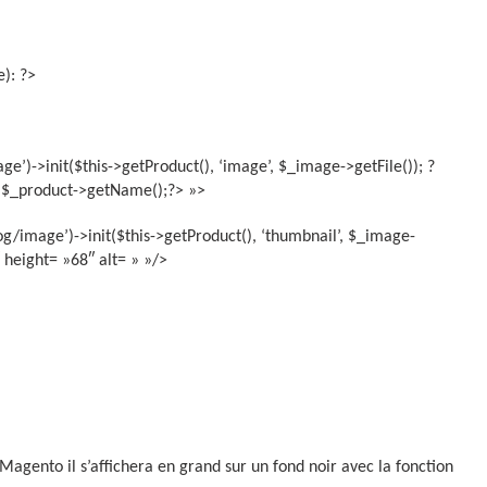
): ?>
e’)->init($this->getProduct(), ‘image’, $_image->getFile()); ?
ho $_product->getName();?> »>
g/image’)->init($this->getProduct(), ‘thumbnail’, $_image-
″ height= »68″ alt= » »/>
Magento il s’affichera en grand sur un fond noir avec la fonction