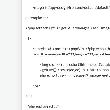
/magento/app/design/frontend/default/default
et remplacez :
<?php foreach ($this->getGalleryImages() as $_image
<li>
<a href= »# » onclick= »popWin(‘<?php echo $this
‘scrollbars=yes,width=200,height=200,resizable=y
<img src= »<?php echo $this->helper(‘catalo
>getFile())->resize(68,68); ?> » alt= »<?ph
php echo $this->htmlEscape($_image->getLa
</a>
</li>
<?php endforeach; ?>