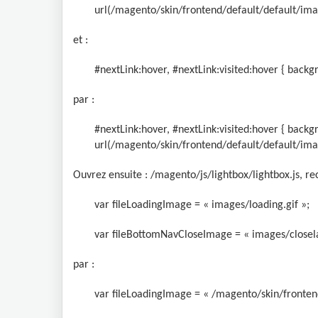
url(/magento/skin/frontend/default/default/imag
et :
#nextLink:hover, #nextLink:visited:hover { backgr
par :
#nextLink:hover, #nextLink:visited:hover { backg
url(/magento/skin/frontend/default/default/imag
Ouvrez ensuite : /magento/js/lightbox/lightbox.js, r
var fileLoadingImage = « images/loading.gif »;
var fileBottomNavCloseImage = « images/closela
par :
var fileLoadingImage = « /magento/skin/frontend