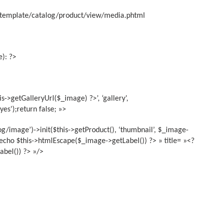
/template/catalog/product/view/media.phtml
): ?>
->getGalleryUrl($_image) ?>’, ‘gallery’,
es’);return false; »>
g/image’)->init($this->getProduct(), ‘thumbnail’, $_image-
p echo $this->htmlEscape($_image->getLabel()) ?> » title= »<?
bel()) ?> »/>