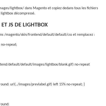
mages/lightbox/ dans Magento et copiez dedans tous les fichiers
r lightbox décompressé.
 ET JS DE LIGHTBOX
dans /magento/skin/frontend/default/default/css et remplacez :
 no-repeat;
tend/default/default/images/lightbox/blank.gif) no-repeat
ound: url(../images/prevlabel.gif) left 15% no-repeat; }
round: