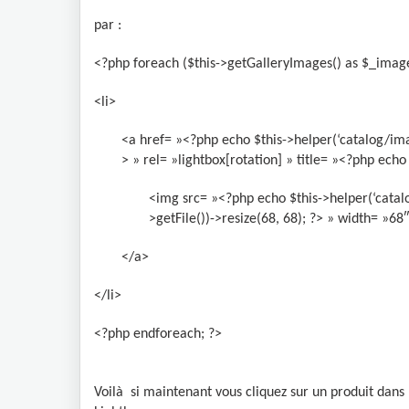
par :
<?php foreach ($this->getGalleryImages() as $_image
<li>
<a href= »<?php echo $this->helper(‘catalog/imag
> » rel= »lightbox[rotation] » title= »<?php ec
<img src= »<?php echo $this->helper(‘catalo
>getFile())->resize(68, 68); ?> » width= »68
</a>
</li>
<?php endforeach; ?>
Voilà si maintenant vous cliquez sur un produit dans 