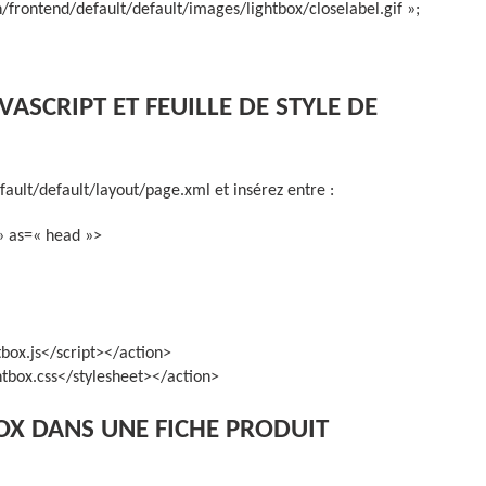
frontend/default/default/images/lightbox/closelabel.gif »;
AVASCRIPT ET FEUILLE DE STYLE DE
ault/default/layout/page.xml et insérez entre :
»
as=
« head »
>
box.js</script></action>
tbox.css</stylesheet></action>
BOX DANS UNE FICHE PRODUIT