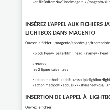
var fileBottomNavCloseImage = « /magento/skin/
INSÉREZ L’APPEL AUX FICHIERS J
LIGHTBOX DANS MAGENTO
Ouvrez le fichier : /magento/app/design/frontend/def
<block
type
=
« page/html_head »
name
=
« head 
….
</block>
les 2 lignes suivantes :
<action method= »addJs »><script>lightbox/light
<action method= »addCss »><stylesheet>css/ligh
INSERTION DE L’APPEL À LIGHT
Ouvrez le fichier :