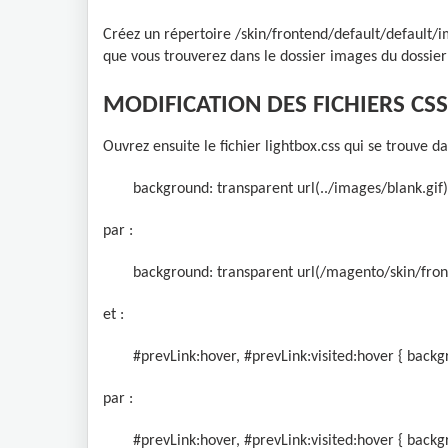
Créez un répertoire /skin/frontend/default/default/i
que vous trouverez dans le dossier images du dossie
MODIFICATION DES FICHIERS CSS
Ouvrez ensuite le fichier lightbox.css qui se trouve 
background: transparent url(../images/blank.gif)
par :
background: transparent url(/magento/skin/fron
et :
#prevLink:hover, #prevLink:visited:hover { backgr
par :
#prevLink:hover, #prevLink:visited:hover { backg