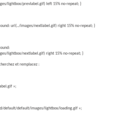
es/lightbox/prevlabel.gif) left 15% no-repeat; }
ound: url(../images/nextlabel.gif) right 15% no-repeat; }
round:
es/lightbox/nextlabel.gif) right 15% no-repeat; }
echerchez et remplacez :
bel.gif »;
/default/default/images/lightbox/loading.gif »;